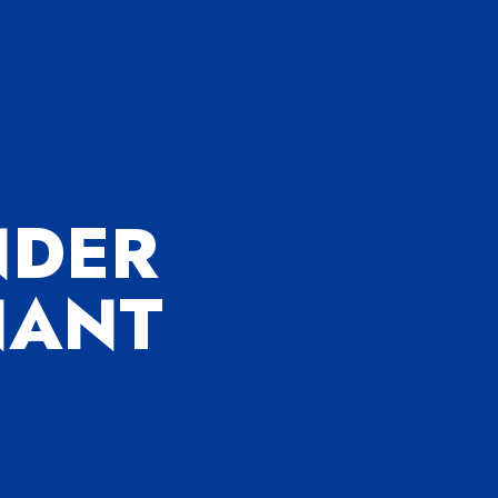
DER
NANT