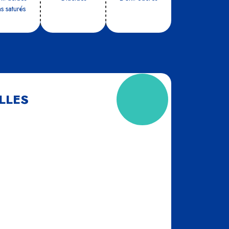
s sa­tu­rés
LLES