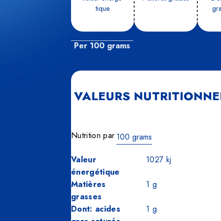
tique
gra
Per 100 grams
VALEURS NUTRITIONNE
Nutrition par
100 grams
100
Valeur
1027
kj
grams
énergétique
Matières
1
g
grasses
Dont: acides
1
g