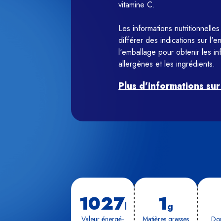
vitamine C.

Les informations nutritionnelles 
différer des indications sur l'
l'emballage pour obtenir les in
Plus d'informations sur
1027
1
kj
g
Va­leur éner­gé­
Ma­tières grasses
Don