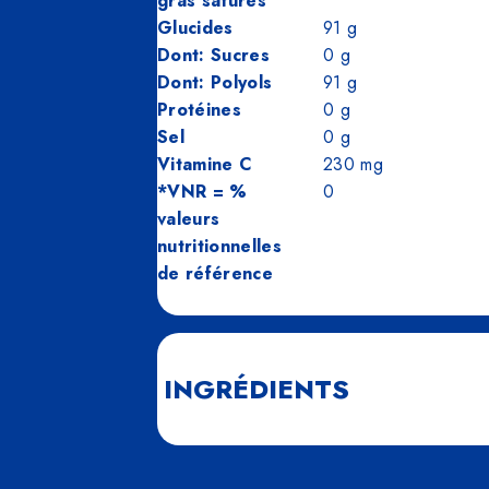
gras saturés
Glucides
91
g
Dont: Sucres
0
g
Dont: Polyols
91
g
Protéines
0
g
Sel
0
g
Vitamine C
230
mg
*VNR = %
0
valeurs
nutritionnelles
de référence
INGRÉDIENTS