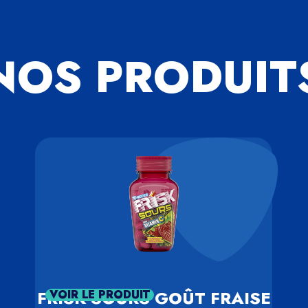
NOS PRODUIT
FRISK SOURS GOÛT FRAISE
VOIR LE PRODUIT