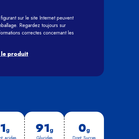
figurant sur le site Internet peuvent 
emballage. Regardez toujours sur 
formations correctes concernant les 
 le produit
1
91
0
g
g
g
t: acides
Glu­cides
Dont: Sucres